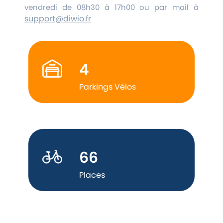
vendredi de 08h30 à 17h00 ou par mail à
support@diwio.fr
4
Parkings Vélos
66
Places