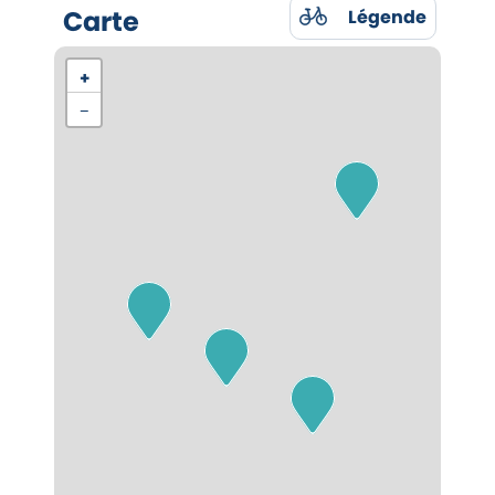
Carte
Légende
+
−